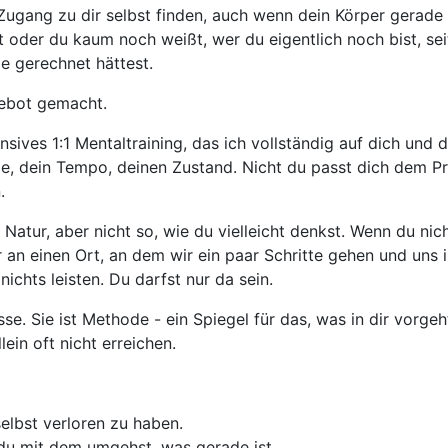
ugang zu dir selbst finden, auch wenn dein Körper gerade ni
t oder du kaum noch weißt, wer du eigentlich noch bist, se
e gerechnet hättest.
gebot gemacht.
nsives 1:1 Mentaltraining, das ich vollständig auf dich und d
ie, dein Tempo, deinen Zustand. Nicht du passt dich dem 
.
 Natur, aber nicht so, wie du vielleicht denkst. Wenn du nic
r an einen Ort, an dem wir ein paar Schritte gehen und uns 
ichts leisten. Du darfst nur da sein.
isse. Sie ist Methode - ein Spiegel für das, was in dir vorgeh
ein oft nicht erreichen.
selbst verloren zu haben.
 du mit dem umgehst, was gerade ist.