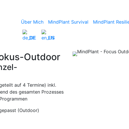
Über Mich
MindPlant Survival
MindPlant Resili
DE
EN
Fokus-Outdoor
nzel-
eteilt auf 4 Termine) inkl.
end des gesamten Prozesses
e-Programmen
gepasst (Outdoor)