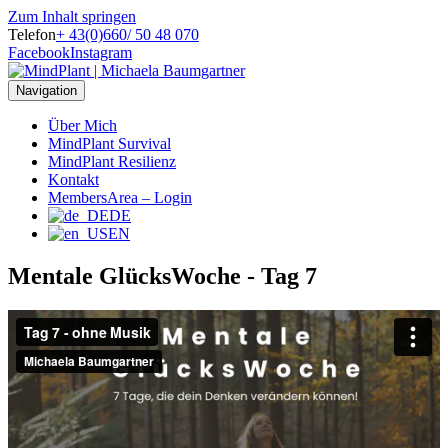
Zum Inhalt springen
Telefon
+ 43(0)660/ 50 48 070
Facebook
Instagram
Navigation
Über Mich
MindPlant Survival
MindPlant Resilienz
Kontakt
MembersArea – Login
DE
EN
Mentale GlücksWoche - Tag 7