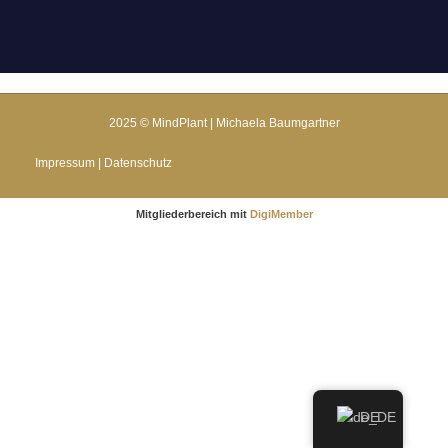
2025 © MindPlant | Michaela Baumgartner
Impressum | Datenschutz
Mitgliederbereich mit
DigiMember
DE