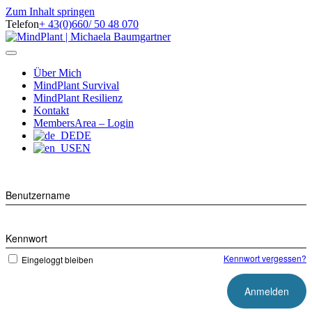
Zum Inhalt springen
Telefon
+ 43(0)660/ 50 48 070
Facebook
Instagram
Navigation
Über Mich
MindPlant Survival
MindPlant Resilienz
Kontakt
MembersArea – Login
DE
EN
Benutzername
Kennwort
Kennwort vergessen?
Eingeloggt bleiben