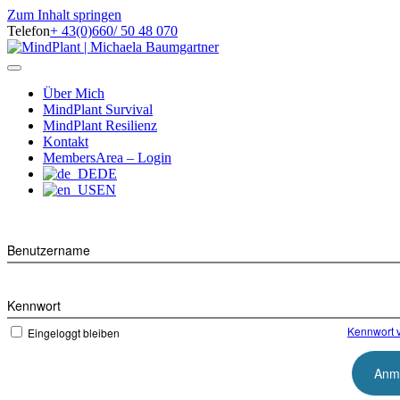
Zum Inhalt springen
Telefon
+ 43(0)660/ 50 48 070
Facebook
Instagram
Navigation
Über Mich
MindPlant Survival
MindPlant Resilienz
Kontakt
MembersArea – Login
DE
EN
Benutzername
Kennwort
Kennwort 
Eingeloggt bleiben