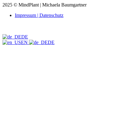
2025 © MindPlant | Michaela Baumgartner
Impressum | Datenschutz
DE
EN
DE
Nach oben scrollen