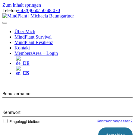
Zum Inhalt springen
Telefon
+ 43(0)660/ 50 48 070
Facebook
Instagram
Navigation
Über Mich
MindPlant Survival
MindPlant Resilienz
Kontakt
MembersArea – Login
DE
EN
Benutzername
Kennwort
Kennwort vergessen?
Eingeloggt bleiben