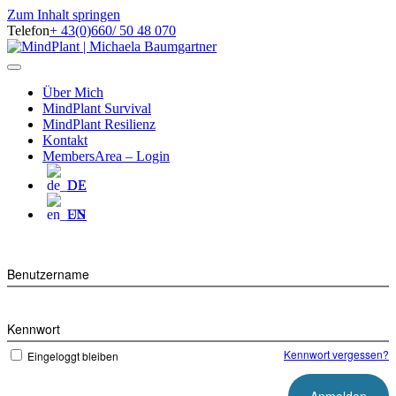
Zum Inhalt springen
Telefon
+ 43(0)660/ 50 48 070
Facebook
Instagram
Navigation
Über Mich
MindPlant Survival
MindPlant Resilienz
Kontakt
MembersArea – Login
DE
EN
Benutzername
Kennwort
Kennwort vergessen?
Eingeloggt bleiben